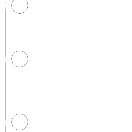
Passo 1 — Resposta Imediata
Para urgências (ligação telefónica), atendemos em
média em menos de 30 segundos. Para WhatsApp e
formulário, respondemos normalmente em menos de
15 minutos durante o horário de expediente.
Passo 2 — Triagem e
Orçamento Indicativo
Avaliamos a situação por telefone ou mensagem: que
problema é, onde estás, qual a urgência. Em muitos
casos, conseguimos dar um orçamento indicativo por
telefone antes de enviar o técnico.