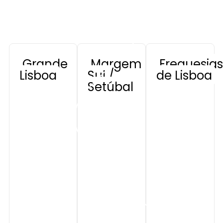
domicílio em toda a área metropolitana de Lisboa. O
tempo médio de chegada ao local é de 45 minutos para
urgências.
Grande
Margem
Freguesias
Lisboa
Sul /
de Lisboa
Setúbal
Cascais
Benfica
Almada
Oeiras
Lum iar
Seixal
Sintra
Campo
de
Barreiro
Amadora
Ourique
Montijo
Odivelas
Alvalade
Setúbal
Loures
Areeiro
Sesimbra
Vila
Parque
Franca
Palmela
das