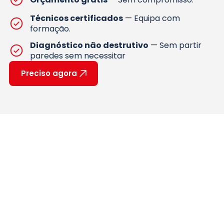
Técnicos certificados
— Equipa com
formação.
Diagnóstico não destrutivo
— Sem partir
paredes sem necessitar
Preciso agora
ATENDIMENTO
Onde Atuamos —
Canalizador ao Domicílio na
Grande Lisboa
A Resolve Soluções presta serviços de canalização ao